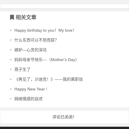
相关文章
•
Happy birthday to you！My love！
•
什么东西可以不劳而获？
•
嫉妒—心灵的深坑
•
妈妈母亲节快乐---（Mother's Day）
•
燕子生了
•
《再见了，沙迪克！》——我的离职信
•
Happy New Year !
•
网络情感的自述
评论已关闭！